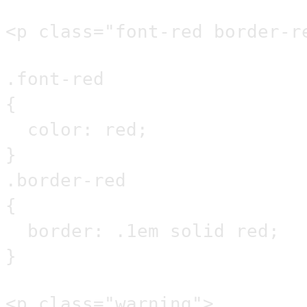
<p class="font-red border-r
.font-red
{
color: red;
}
.border-red
{
border: .1em solid red;
}
<p class="warning">